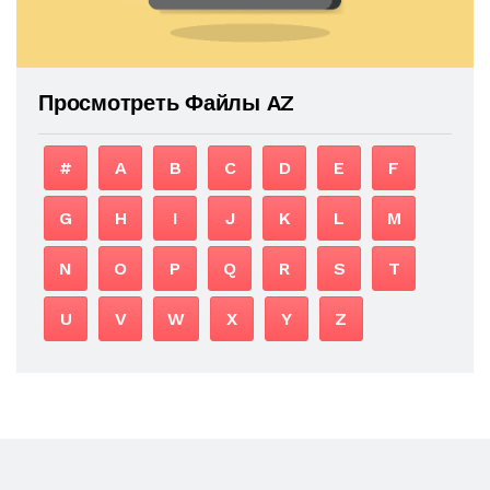
Просмотреть Файлы AZ
#
A
B
C
D
E
F
G
H
I
J
K
L
M
N
O
P
Q
R
S
T
U
V
W
X
Y
Z