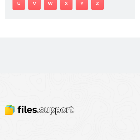
U
V
W
X
Y
Z