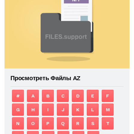
Просмотреть Файлы AZ
#
A
B
C
D
E
F
G
H
I
J
K
L
M
N
O
P
Q
R
S
T