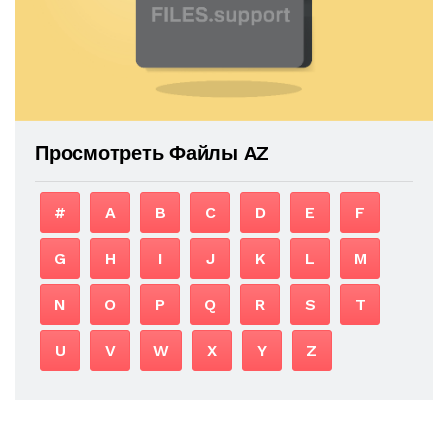
Просмотреть Файлы AZ
#
A
B
C
D
E
F
G
H
I
J
K
L
M
N
O
P
Q
R
S
T
U
V
W
X
Y
Z