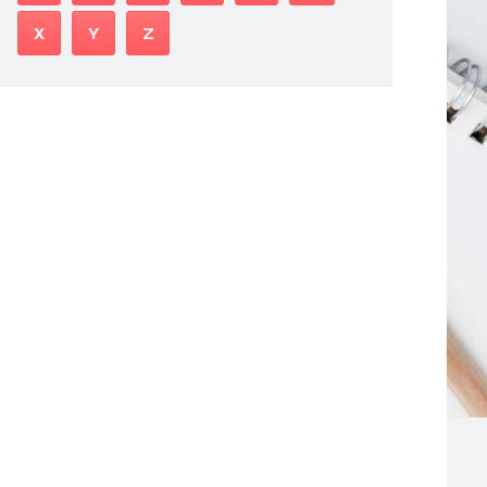
X
Y
Z