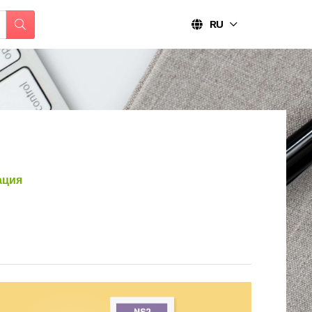
RU
ация