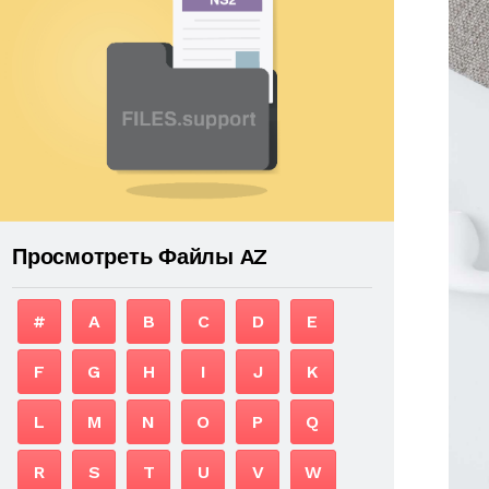
Просмотреть Файлы AZ
#
A
B
C
D
E
F
G
H
I
J
K
L
M
N
O
P
Q
R
S
T
U
V
W