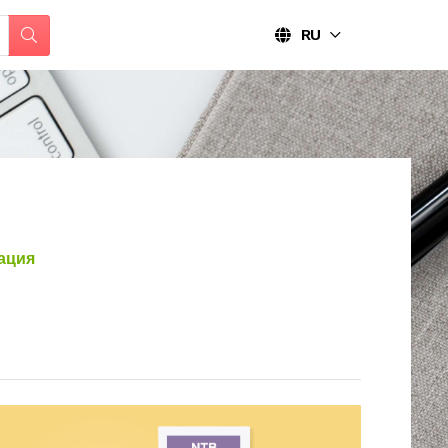
RU
ация