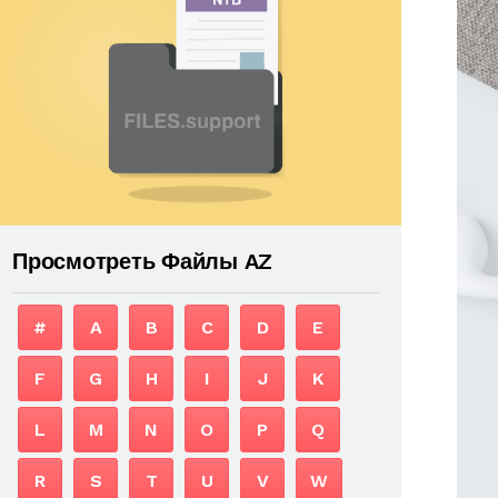
Просмотреть Файлы AZ
#
A
B
C
D
E
F
G
H
I
J
K
L
M
N
O
P
Q
R
S
T
U
V
W