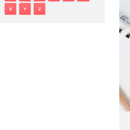
X
Y
Z