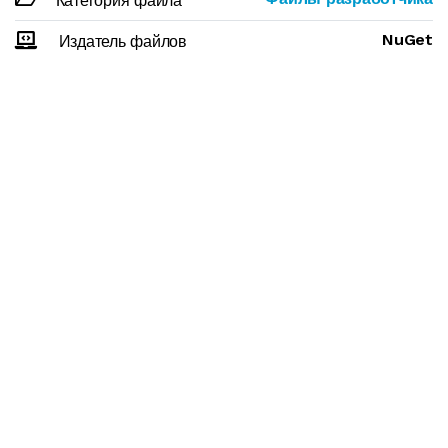
Категория файла
NuGet
Издатель файлов