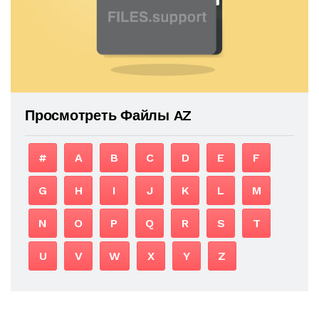
Просмотреть Файлы AZ
#
A
B
C
D
E
F
G
H
I
J
K
L
M
N
O
P
Q
R
S
T
U
V
W
X
Y
Z