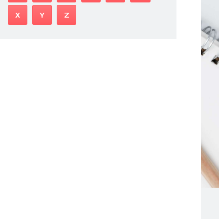
X
Y
Z