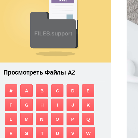
Просмотреть Файлы AZ
#
A
B
C
D
E
F
G
H
I
J
K
L
M
N
O
P
Q
R
S
T
U
V
W