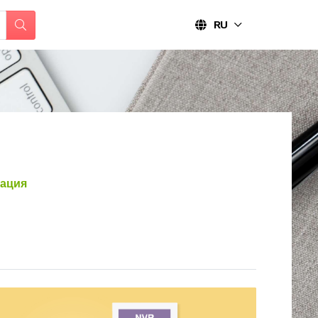
RU
ация