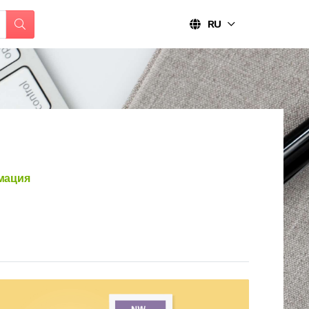
RU
мация