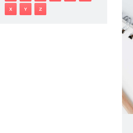
X
Y
Z