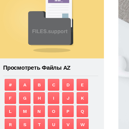
Просмотреть Файлы AZ
#
A
B
C
D
E
F
G
H
I
J
K
L
M
N
O
P
Q
R
S
T
U
V
W