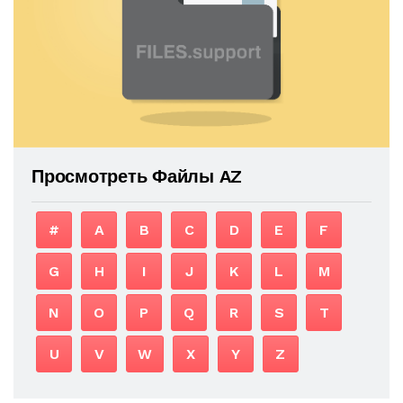
Просмотреть Файлы AZ
#
A
B
C
D
E
F
G
H
I
J
K
L
M
N
O
P
Q
R
S
T
U
V
W
X
Y
Z