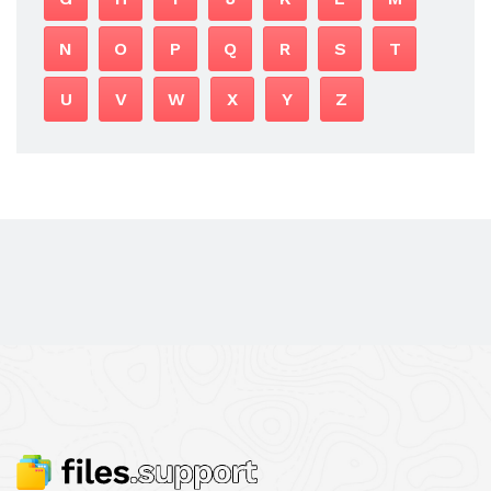
N
O
P
Q
R
S
T
U
V
W
X
Y
Z