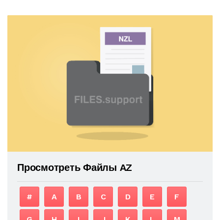
Просмотреть Файлы AZ
#
A
B
C
D
E
F
G
H
I
J
K
L
M