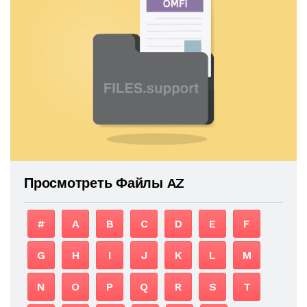
Просмотреть Файлы AZ
#
A
B
C
D
E
F
G
H
I
J
K
L
M
N
O
P
Q
R
S
T