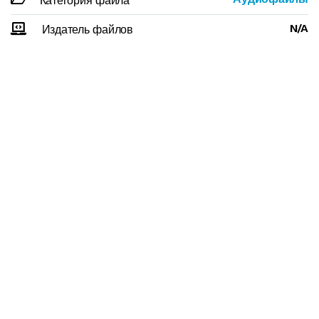
Категория файла
N/A
Издатель файлов