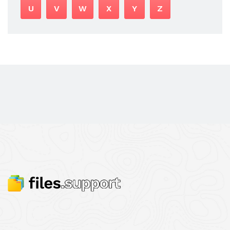
U
V
W
X
Y
Z