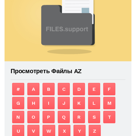
Просмотреть Файлы AZ
#
A
B
C
D
E
F
G
H
I
J
K
L
M
N
O
P
Q
R
S
T
U
V
W
X
Y
Z