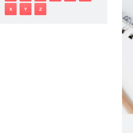
X
Y
Z