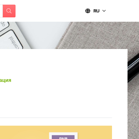
RU
ация