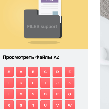
Просмотреть Файлы AZ
#
A
B
C
D
E
F
G
H
I
J
K
L
M
N
O
P
Q
R
S
T
U
V
W