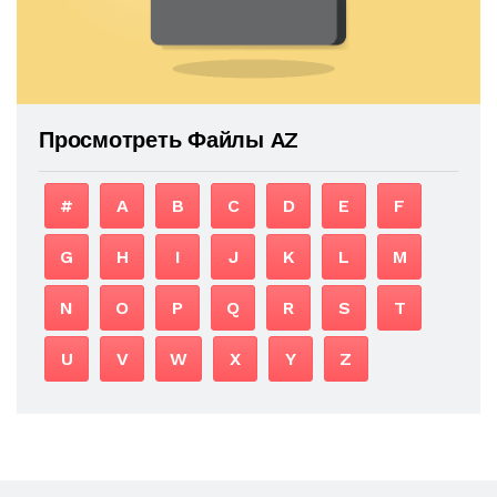
Просмотреть Файлы AZ
#
A
B
C
D
E
F
G
H
I
J
K
L
M
N
O
P
Q
R
S
T
U
V
W
X
Y
Z