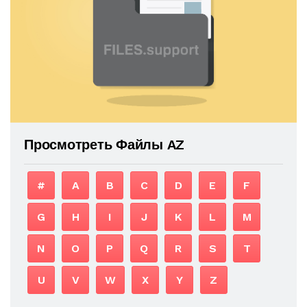
Просмотреть Файлы AZ
#
A
B
C
D
E
F
G
H
I
J
K
L
M
N
O
P
Q
R
S
T
U
V
W
X
Y
Z