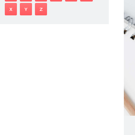
X
Y
Z