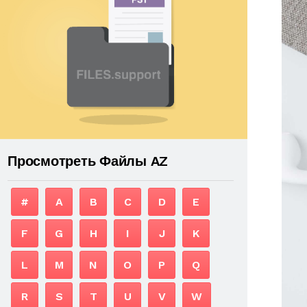
Просмотреть Файлы AZ
#
A
B
C
D
E
F
G
H
I
J
K
L
M
N
O
P
Q
R
S
T
U
V
W