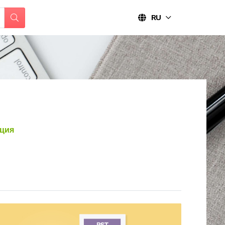
RU
ция