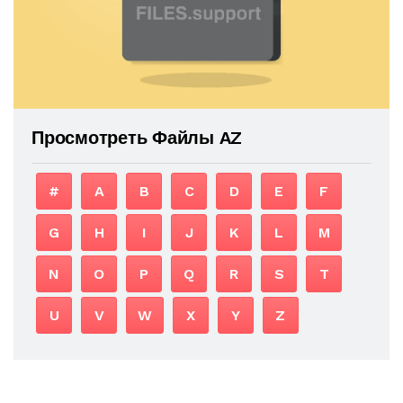
Просмотреть Файлы AZ
#
A
B
C
D
E
F
G
H
I
J
K
L
M
N
O
P
Q
R
S
T
U
V
W
X
Y
Z