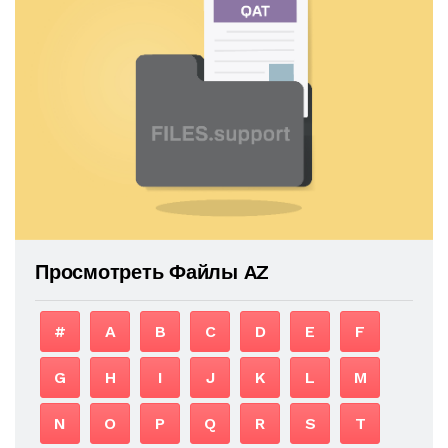
Просмотреть Файлы AZ
#
A
B
C
D
E
F
G
H
I
J
K
L
M
N
O
P
Q
R
S
T