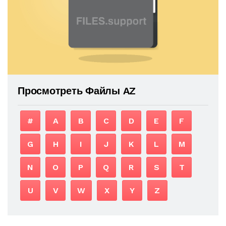
Просмотреть Файлы AZ
#
A
B
C
D
E
F
G
H
I
J
K
L
M
N
O
P
Q
R
S
T
U
V
W
X
Y
Z