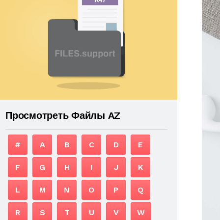
Просмотреть Файлы AZ
#
A
B
C
D
E
F
G
H
I
J
K
L
M
N
O
P
Q
R
S
T
U
V
W