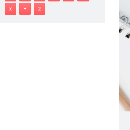
X
Y
Z