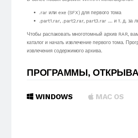
.rar или exe (SFX) для первого тома
.part1.rar, .part2.rar, part3.rar .... и т. д
Чтобы распаковать многотомный архив RAR, вам
каталог и начать извлечение первого тома. Про
извлечения содержимого архива.
ПРОГРАММЫ, ОТКРЫВ
WINDOWS
MAC OS