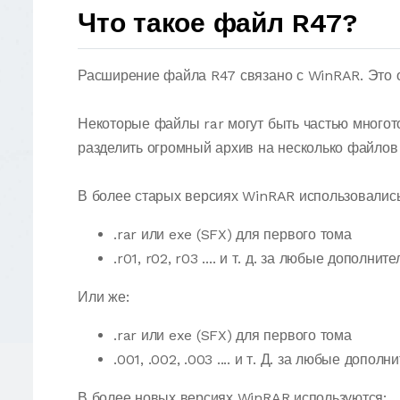
Что такое файл R47?
Расширение файла R47 связано с WinRAR. Это о
Некоторые файлы rar могут быть частью много
разделить огромный архив на несколько файлов
В более старых версиях WinRAR использовались
.rar или exe (SFX) для первого тома
.r01, r02, r03 .... и т. д. за любые дополн
Или же:
.rar или exe (SFX) для первого тома
.001, .002, .003 .... и т. Д. за любые допо
В более новых версиях WinRAR используются: