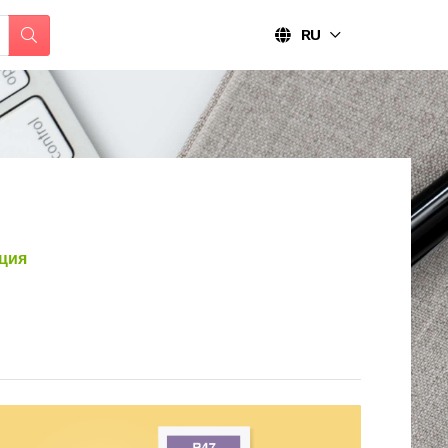
RU
ция