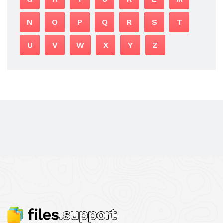
N
O
P
Q
R
S
T
U
V
W
X
Y
Z