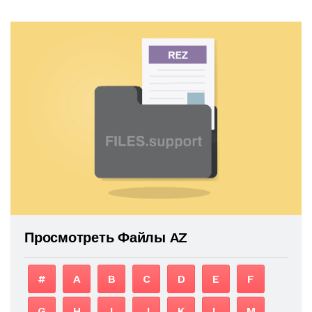
Просмотреть Файлы AZ
#
A
B
C
D
E
F
G
H
I
J
K
L
M