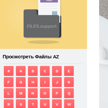
Просмотреть Файлы AZ
#
A
B
C
D
E
F
G
H
I
J
K
L
M
N
O
P
Q
R
S
T
U
V
W