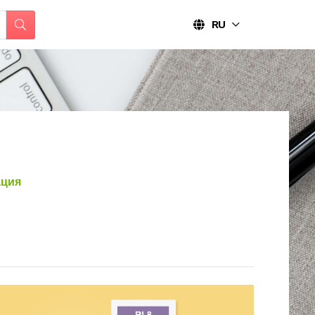
RU
ция