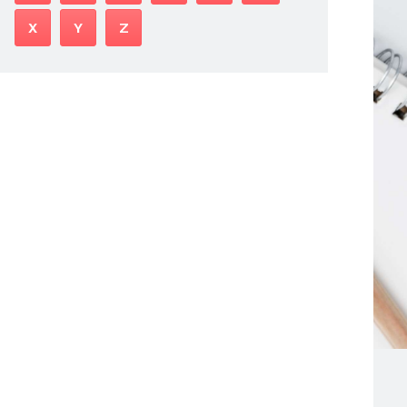
X
Y
Z