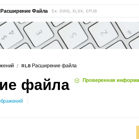
Расширение Файла
ажений
RL8 Расширение файла
ние файла
Проверенная информа
ображений