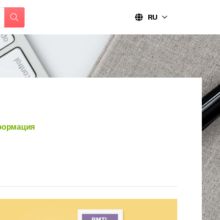
RU
формация