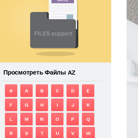
Просмотреть Файлы AZ
#
A
B
C
D
E
F
G
H
I
J
K
L
M
N
O
P
Q
R
S
T
U
V
W