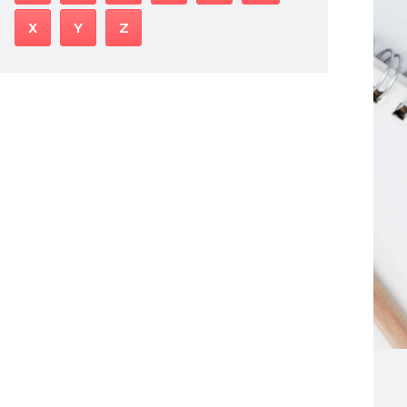
X
Y
Z