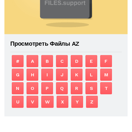
Просмотреть Файлы AZ
#
A
B
C
D
E
F
G
H
I
J
K
L
M
N
O
P
Q
R
S
T
U
V
W
X
Y
Z