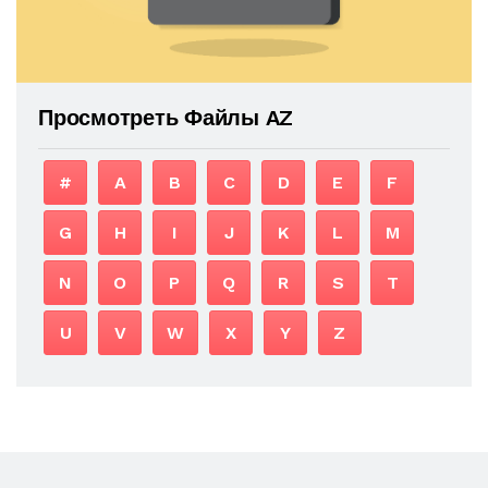
Просмотреть Файлы AZ
#
A
B
C
D
E
F
G
H
I
J
K
L
M
N
O
P
Q
R
S
T
U
V
W
X
Y
Z