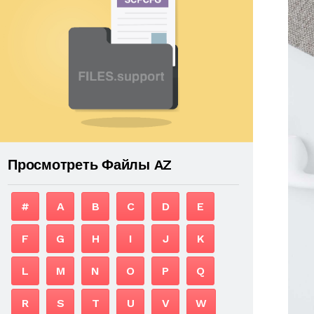
Просмотреть Файлы AZ
#
A
B
C
D
E
F
G
H
I
J
K
L
M
N
O
P
Q
R
S
T
U
V
W