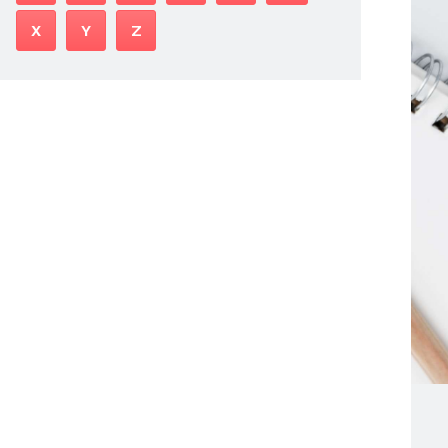
X
Y
Z