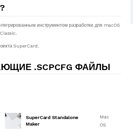
?
нтегрированным инструментом разработки для macOS
Classic.
оекта SuperCard.
АЮЩИЕ .SCPCFG ФАЙЛЫ
Mac
SuperCard Standalone
Maker
OS