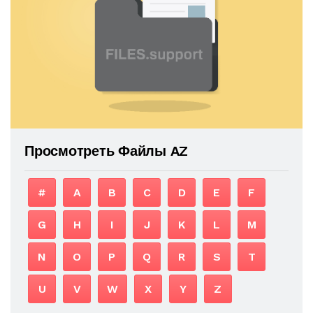
Просмотреть Файлы AZ
#
A
B
C
D
E
F
G
H
I
J
K
L
M
N
O
P
Q
R
S
T
U
V
W
X
Y
Z