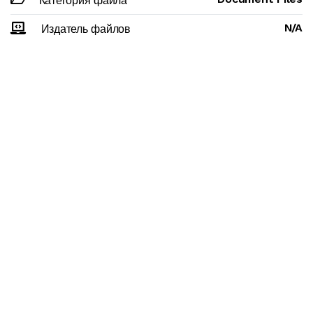
Категория файла
N/A
Издатель файлов