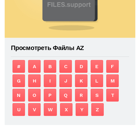
Просмотреть Файлы AZ
#
A
B
C
D
E
F
G
H
I
J
K
L
M
N
O
P
Q
R
S
T
U
V
W
X
Y
Z