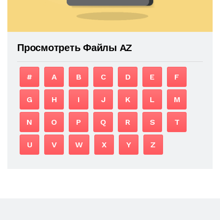
Просмотреть Файлы AZ
#
A
B
C
D
E
F
G
H
I
J
K
L
M
N
O
P
Q
R
S
T
U
V
W
X
Y
Z