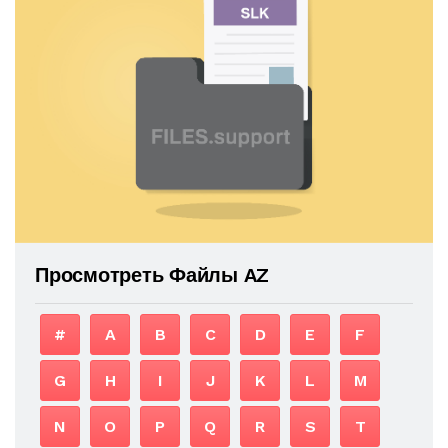
Просмотреть Файлы AZ
#
A
B
C
D
E
F
G
H
I
J
K
L
M
N
O
P
Q
R
S
T