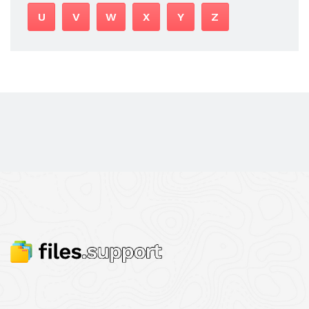
U
V
W
X
Y
Z