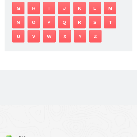
G
H
I
J
K
L
M
N
O
P
Q
R
S
T
U
V
W
X
Y
Z