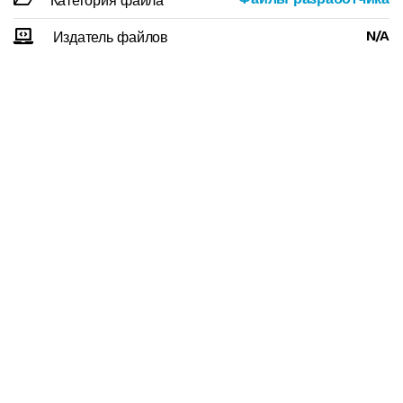
Категория файла
N/A
Издатель файлов