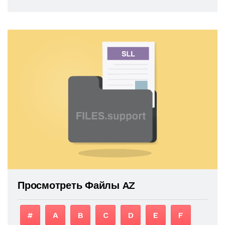
Просмотреть Файлы AZ
#
A
B
C
D
E
F