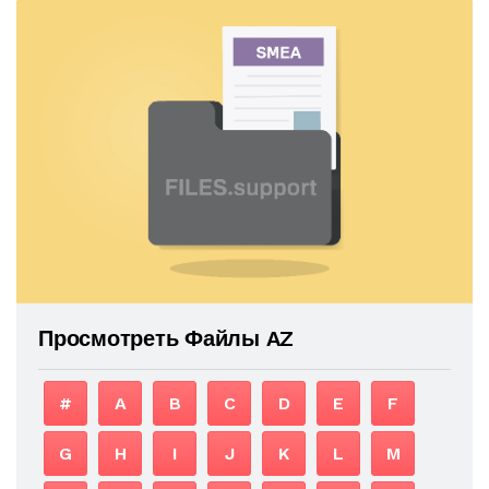
Просмотреть Файлы AZ
#
A
B
C
D
E
F
G
H
I
J
K
L
M