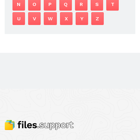
N
O
P
Q
R
S
T
U
V
W
X
Y
Z