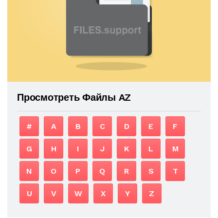
Просмотреть Файлы AZ
#
A
B
C
D
E
F
G
H
I
J
K
L
M
N
O
P
Q
R
S
T
U
V
W
X
Y
Z