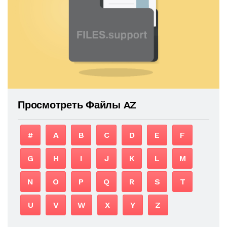
Просмотреть Файлы AZ
#
A
B
C
D
E
F
G
H
I
J
K
L
M
N
O
P
Q
R
S
T
U
V
W
X
Y
Z