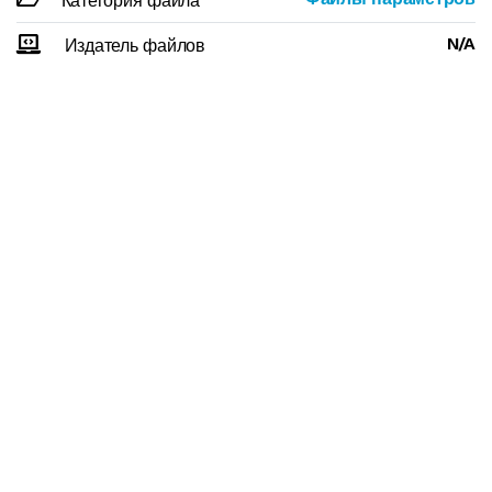
Категория файла
N/A
Издатель файлов