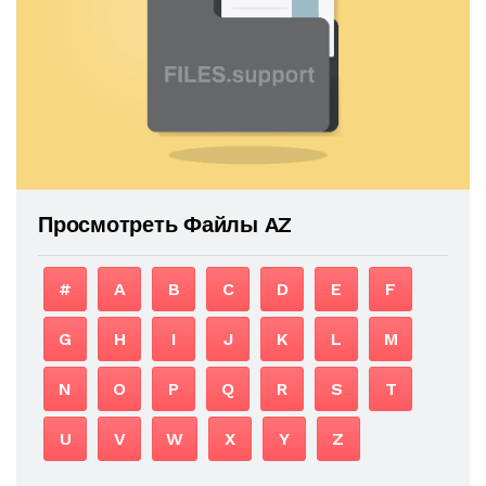
Просмотреть Файлы AZ
#
A
B
C
D
E
F
G
H
I
J
K
L
M
N
O
P
Q
R
S
T
U
V
W
X
Y
Z