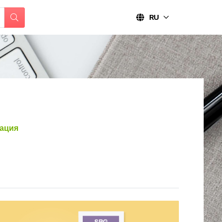
RU
ация