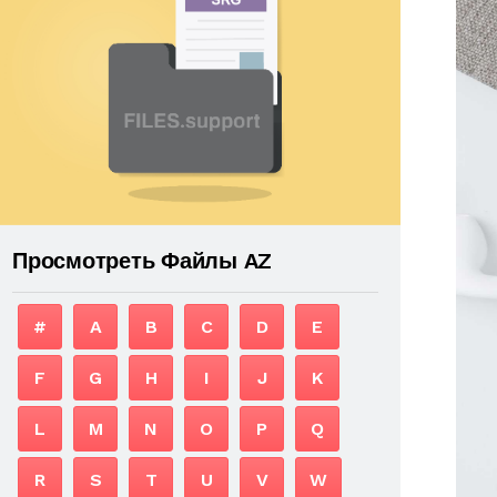
Просмотреть Файлы AZ
#
A
B
C
D
E
F
G
H
I
J
K
L
M
N
O
P
Q
R
S
T
U
V
W