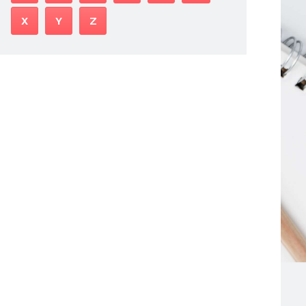
X
Y
Z