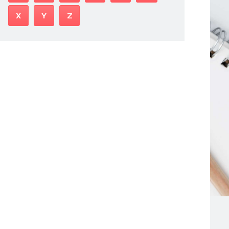
X
Y
Z