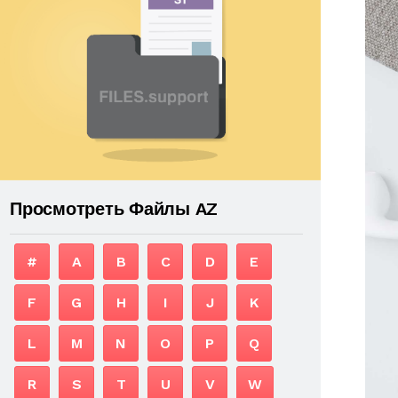
Просмотреть Файлы AZ
#
A
B
C
D
E
F
G
H
I
J
K
L
M
N
O
P
Q
R
S
T
U
V
W