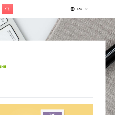
RU
ция