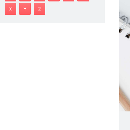
X
Y
Z