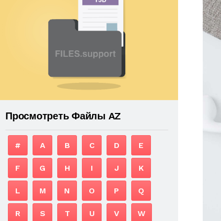
Просмотреть Файлы AZ
#
A
B
C
D
E
F
G
H
I
J
K
L
M
N
O
P
Q
R
S
T
U
V
W