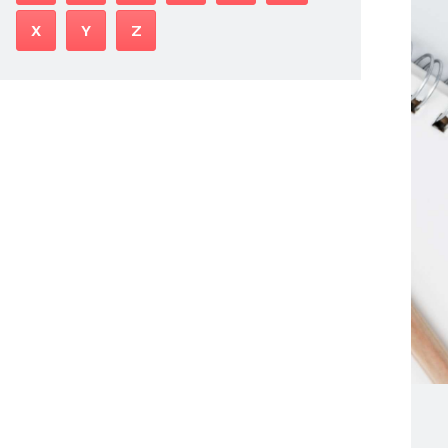
X
Y
Z