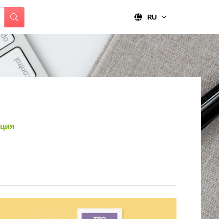
RU
ция