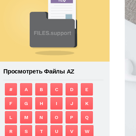
Просмотреть Файлы AZ
#
A
B
C
D
E
F
G
H
I
J
K
L
M
N
O
P
Q
R
S
T
U
V
W