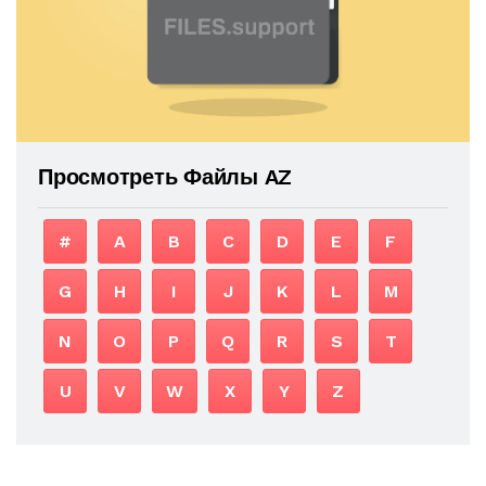
Просмотреть Файлы AZ
#
A
B
C
D
E
F
G
H
I
J
K
L
M
N
O
P
Q
R
S
T
U
V
W
X
Y
Z