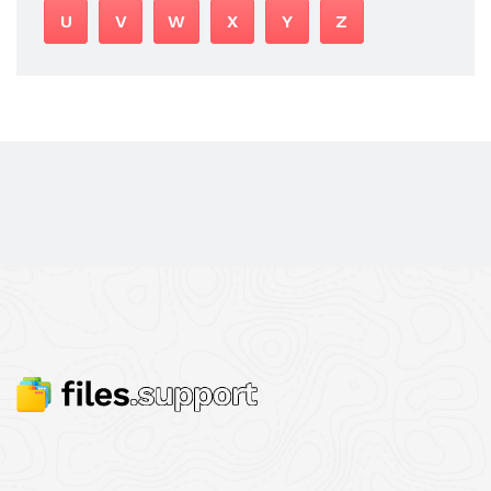
U
V
W
X
Y
Z