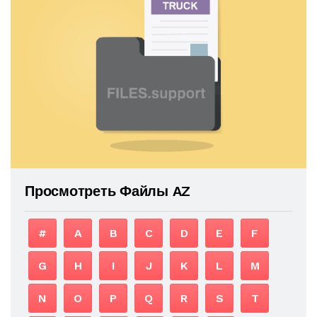
Просмотреть Файлы AZ
#
A
B
C
D
E
F
G
H
I
J
K
L
M
N
O
P
Q
R
S
T