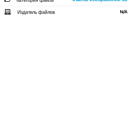
Категория файла
N/A
Издатель файлов