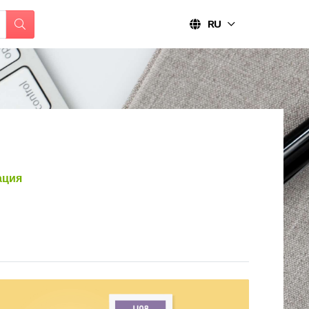
RU
ация