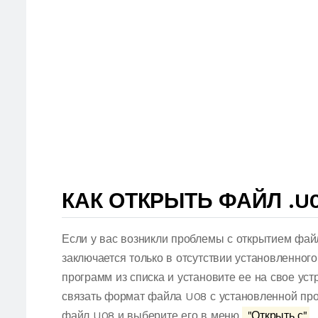
КАК ОТКРЫТЬ ФАЙЛ .U
Если у вас возникли проблемы с открытием фай
заключается только в отсутствии установленног
программ из списка и установите ее на свое ус
связать формат файла U08 с установленной про
файл U08 и выберите его в меню.
"Открыть с"
.