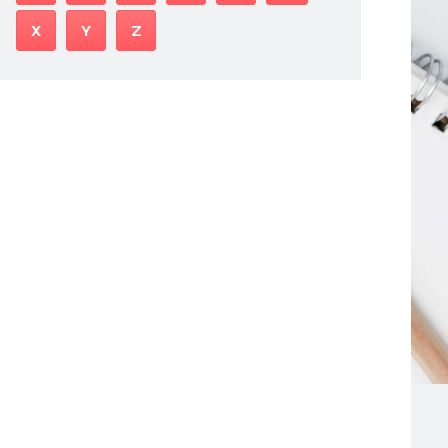
X
Y
Z