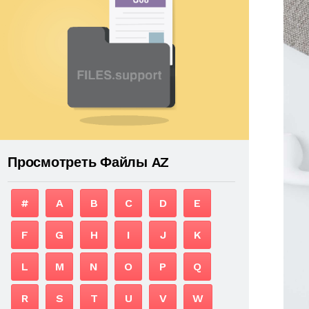
Просмотреть Файлы AZ
#
A
B
C
D
E
F
G
H
I
J
K
L
M
N
O
P
Q
R
S
T
U
V
W