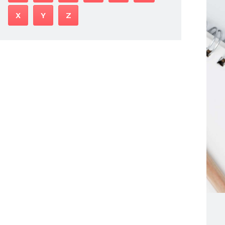
X
Y
Z