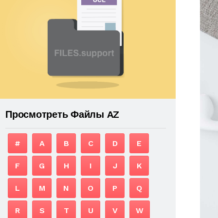
Просмотреть Файлы AZ
#
A
B
C
D
E
F
G
H
I
J
K
L
M
N
O
P
Q
R
S
T
U
V
W