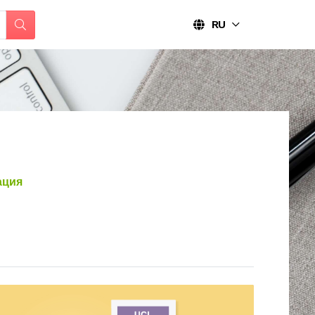
RU
ация