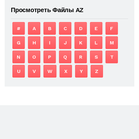
Просмотреть Файлы AZ
#
A
B
C
D
E
F
G
H
I
J
K
L
M
N
O
P
Q
R
S
T
U
V
W
X
Y
Z