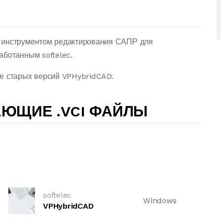
 инструментом редактирования САПР для
аботанным softelec.
ее старых версий VPHybridCAD.
ЮЩИЕ .VCI ФАЙЛЫ
softelec
Windows
VPHybridCAD