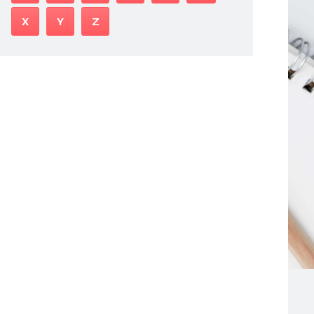
X
Y
Z