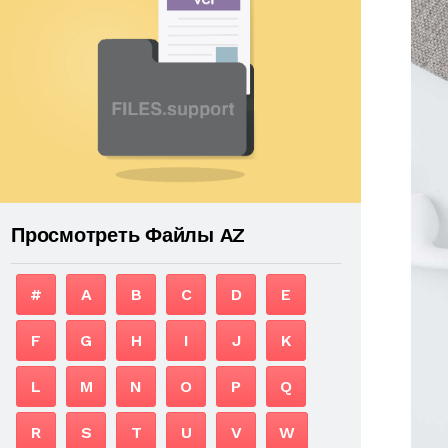
Просмотреть Файлы AZ
#
A
B
C
D
E
F
G
H
I
J
K
L
M
N
O
P
Q
R
S
T
U
V
W