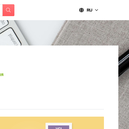
RU
ия