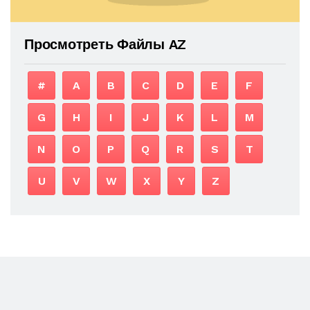
Просмотреть Файлы AZ
#
A
B
C
D
E
F
G
H
I
J
K
L
M
N
O
P
Q
R
S
T
U
V
W
X
Y
Z