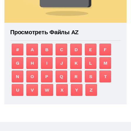
Просмотреть Файлы AZ
#
A
B
C
D
E
F
G
H
I
J
K
L
M
N
O
P
Q
R
S
T
U
V
W
X
Y
Z