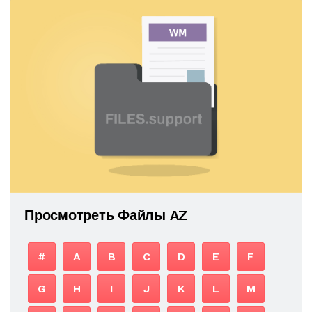
Просмотреть Файлы AZ
#
A
B
C
D
E
F
G
H
I
J
K
L
M