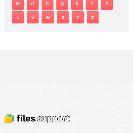
N
O
P
Q
R
S
T
U
V
W
X
Y
Z