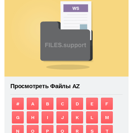
Просмотреть Файлы AZ
#
A
B
C
D
E
F
G
H
I
J
K
L
M
N
O
P
Q
R
S
T