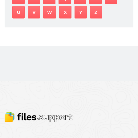
U
V
W
X
Y
Z