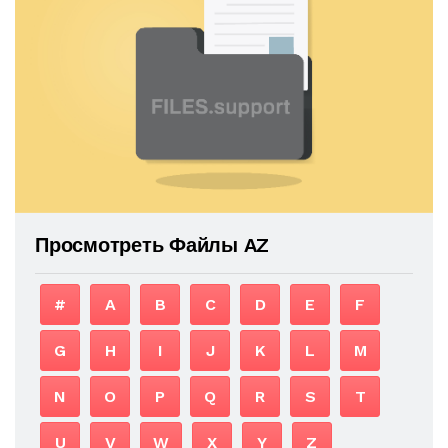
Просмотреть Файлы AZ
#
A
B
C
D
E
F
G
H
I
J
K
L
M
N
O
P
Q
R
S
T
U
V
W
X
Y
Z